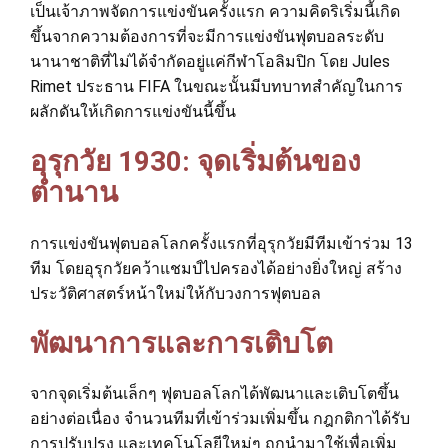
เป็นเจ้าภาพจัดการแข่งขันครั้งแรก ความคิดริเริ่มนี้เกิด
ขึ้นจากความต้องการที่จะมีการแข่งขันฟุตบอลระดับ
นานาชาติที่ไม่ได้จำกัดอยู่แค่กีฬาโอลิมปิก โดย Jules
Rimet ประธาน FIFA ในขณะนั้นมีบทบาทสำคัญในการ
ผลักดันให้เกิดการแข่งขันนี้ขึ้น
อุรุกวัย 1930: จุดเริ่มต้นของ
ตำนาน
การแข่งขันฟุตบอลโลกครั้งแรกที่อุรุกวัยมีทีมเข้าร่วม 13
ทีม โดยอุรุกวัยคว้าแชมป์ไปครองได้อย่างยิ่งใหญ่ สร้าง
ประวัติศาสตร์หน้าใหม่ให้กับวงการฟุตบอล
พัฒนาการและการเติบโต
จากจุดเริ่มต้นเล็กๆ ฟุตบอลโลกได้พัฒนาและเติบโตขึ้น
อย่างต่อเนื่อง จำนวนทีมที่เข้าร่วมเพิ่มขึ้น กฎกติกาได้รับ
การปรับปรุง และเทคโนโลยีใหม่ๆ ถูกนำมาใช้เพื่อเพิ่ม