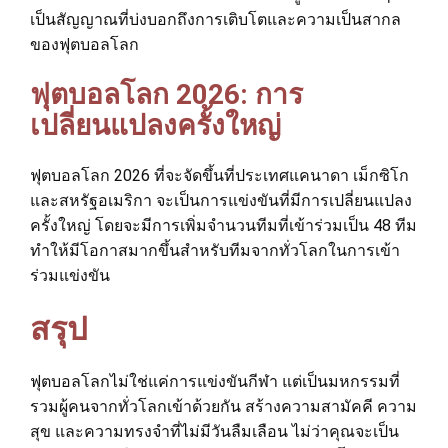
เป็นสัญญาณที่บ่งบอกถึงการเติบโตและความเป็นสากล
ของฟุตบอลโลก
ฟุตบอลโลก 2026: การ
เปลี่ยนแปลงครั้งใหญ่
ฟุตบอลโลก 2026 ที่จะจัดขึ้นที่ประเทศแคนาดา เม็กซิโก
และสหรัฐอเมริกา จะเป็นการแข่งขันที่มีการเปลี่ยนแปลง
ครั้งใหญ่ โดยจะมีการเพิ่มจำนวนทีมที่เข้าร่วมเป็น 48 ทีม
ทำให้มีโอกาสมากขึ้นสำหรับทีมจากทั่วโลกในการเข้า
ร่วมแข่งขัน
สรุป
ฟุตบอลโลกไม่ใช่แค่การแข่งขันกีฬา แต่เป็นมหกรรมที่
รวมผู้คนจากทั่วโลกเข้าด้วยกัน สร้างความสามัคคี ความ
สุข และความทรงจำที่ไม่มีวันลืมเลือน ไม่ว่าคุณจะเป็น