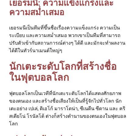
เยอรมนี: ความแข็งแกร่งและ
ความสม่ำเสมอ
เยอรมนีเป็นทีมที่ขึ้นชื่อเรื่องความแข็งแกร่ง ความเป็น
ระเบียบ และความสม่ำเสมอ พวกเขาเป็นทีมที่สามารถ
ปรับตัวเข้ากับสถานการณ์ต่างๆ ได้ดี และมักจะทำผลงาน
ได้ดีในทัวร์นาเมนต์ใหญ่ๆ
นักเตะระดับโลกที่สร้างชื่อ
ในฟุตบอลโลก
ฟุตบอลโลกเป็นเวทีที่นักเตะระดับโลกได้แสดงศักยภาพ
ของตนเอง และสร้างชื่อเสียงให้เป็นที่รู้จักไปทั่วโลก นัก
เตะอย่าง เปเล่, ดิเอโก้ มาราโดน่า, ซีเนดีน ซีดาน และ คริ
สเตียโน่ โรนัลโด้ ต่างก็สร้างตำนานของตนเองในฟุตบอล
โลก