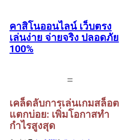
คาสิโนออนไลน์ เว็บตรง
เล่นง่าย จ่ายจริง ปลอดภัย
100%
เคล็ดลับการเล่นเกมสล็อต
แตกบ่อย: เพิ่มโอกาสทำ
กำไรสูงสุด