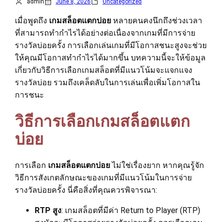
admin
June 8, 2026
Uncategorized
เมื่อพูดถึง
เกมสล็อตแตกบ่อย
หลายคนคงนึกถึงช่วงเวลา
ที่สามารถทำกำไรได้อย่างต่อเนื่องจากเกมที่มีการจ่าย
รางวัลบ่อยครั้ง การเลือกเล่นเกมที่มีโอกาสชนะสูงจะช่วย
ให้คุณมีโอกาสทำกำไรได้มากขึ้น บทความนี้จะให้ข้อมูล
เกี่ยวกับวิธีการเลือกเกมสล็อตที่มีแนวโน้มจะแจกแจง
รางวัลบ่อย รวมถึงเคล็ดลับในการเล่นเพื่อเพิ่มโอกาสใน
การชนะ
วิธีการเลือกเกมสล็อตแตก
บ่อย
การเลือก
เกมสล็อตแตกบ่อย
ไม่ใช่เรื่องยาก หากคุณรู้จัก
วิธีการสังเกตลักษณะของเกมที่มีแนวโน้มในการจ่าย
รางวัลบ่อยครั้ง นี่คือสิ่งที่คุณควรพิจารณา:
RTP สูง
: เกมสล็อตที่มีค่า Return to Player (RTP)