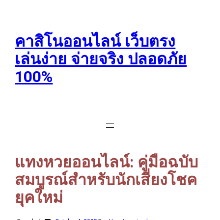
คาสิโนออนไลน์ เว็บตรง
เล่นง่าย จ่ายจริง ปลอดภัย
100%
แทงหวยออนไลน์: คู่มือฉบับ
สมบูรณ์สำหรับนักเสี่ยงโชค
ยุคใหม่