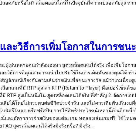
ปลอดภัยหรือไม่? สล็อตออนไลน์ในปัจจุบันมีความปลอดภัยสูง หากเล
ลับและวิธีการเพิ่มโอกาสในการชนะ
ละผู้เล่นหลายคนกำลังมองหา สูตรสล็อตเล่นได้จริง เพื่อเพิ่มโอ
อและวิธีการที่คุณสามารถนำไปปรับใช้ในการเดิมพันของคุณได้ ทำคว
ห้สัญลักษณ์เรียงกันตามเส้นจ่ายเงินเพื่อชนะรางวัล แม้ว่าเกมนี้จะ
เลือกเกมที่มี RTP สูง ค่า RTP (Return to Player) คือเปอร์เซ็นต์ข
่มี RTP สูงเป็นหนึ่งใน สูตรสล็อตเล่นได้จริง ที่สำคัญ 2. จัดก
ด้โดยไม่กระทบต่อชีวิตประจำวัน และไม่ควรเดิมพันเกินงบที่ตั้
บนัสรีโหลด หรือฟรีสปิน การใช้สิทธิประโยชน์เหล่านี้เป็นอีกหนึ่
ษณ์และอัตราการจ่ายเงินของแต่ละเกม ทดลองเล่นเกมฟรี: ใช้โหมดทดล
FAQ สูตรสล็อตเล่นได้จริงมีจริงหรือ? มีจริง…