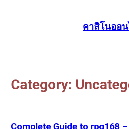
Skip
to
content
คาสิโนออนไ
Category:
Uncateg
Complete Guide to rpg168 –