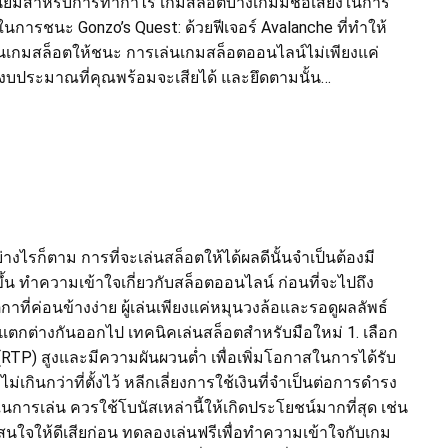
ยอดนิยมสำหรับการทำกำไร เกมสล็อตบางเกมมีชื่อเสียงในการ
สในการชนะ Gonzo’s Quest: ด้วยฟีเจอร์ Avalanche ที่ทำให้
ล่นเกมสล็อตให้ชนะ การเล่นเกมสล็อตออนไลน์ไม่เพียงแค่
นดงบประมาณที่คุณพร้อมจะเสียได้ และยึดตามนั้น…
งไรก็ตาม การที่จะเล่นสล็อตให้ได้ผลดีนั้นจำเป็นต้องมี
้น ทำความเข้าใจเกี่ยวกับสล็อตออนไลน์ ก่อนที่จะไปถึง
ที่ค่อนข้างง่าย ผู้เล่นเพียงแค่หมุนวงล้อและรอดูผลลัพธ์
่แตกต่างกันออกไป เทคนิคเล่นสล็อตสำหรับมือใหม่ 1. เลือก
RTP) สูงและมีความผันผวนต่ำ เพื่อเพิ่มโอกาสในการได้รับ
ว่าที่ตั้งไว้ หลีกเลี่ยงการใช้เงินที่จำเป็นต่อการดำรง
การเล่น ควรใช้โบนัสเหล่านี้ให้เกิดประโยชน์มากที่สุด เช่น
นใจให้ดีเสียก่อน ทดลองเล่นฟรีเพื่อทำความเข้าใจกับเกม