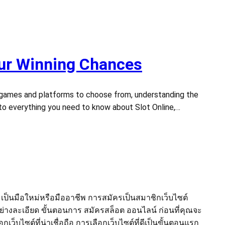
our Winning Chances
f games and platforms to choose from, understanding the
into everything you need to know about Slot Online,…
จะเป็นมือใหม่หรือมืออาชีพ การสมัครเป็นสมาชิกเว็บไซต์
างละเอียด ขั้นตอนการ สมัครสล็อต ออนไลน์ ก่อนที่คุณจะ
ว็บไซต์ที่น่าเชื่อถือ การเลือกเว็บไซต์ที่ดีเป็นขั้นตอนแรก