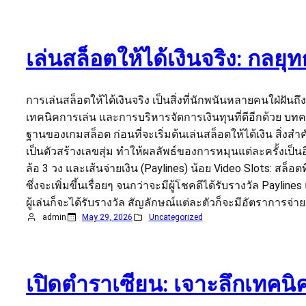
เล่นสล็อตให้ได้เงินจริง: กลย
การเล่นสล็อตให้ได้เงินจริง เป็นสิ่งที่นักพนันหลายคนใฝ่ฝัน
เทคนิคการเล่น และการบริหารจัดการเงินทุนที่ดีอีกด้วย 
ฐานของเกมสล็อต ก่อนที่จะเริ่มต้นเล่นสล็อตให้ได้เงิน ส
เป็นตัวสร้างเลขสุ่ม ทำให้ผลลัพธ์ของการหมุนแต่ละครั้งเป็น
ล้อ 3 วง และเส้นจ่ายเงิน (Paylines) น้อย Video Slots: สล
ซึ่งจะเพิ่มขึ้นเรื่อยๆ จนกว่าจะมีผู้โชคดีได้รับรางวัล Payl
ผู้เล่นก็จะได้รับรางวัล สัญลักษณ์แต่ละตัวก็จะมีอัตราการจ่
admin
May 29, 2026
Uncategorized
เปิดตำราเซียน: เจาะลึกเทคนิ