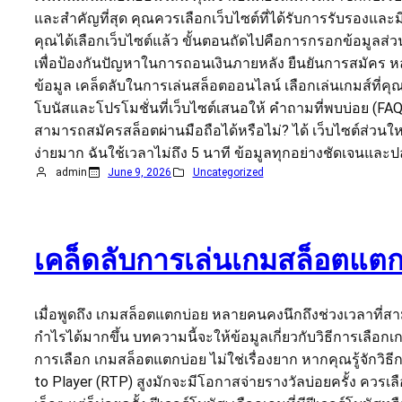
และสำคัญที่สุด คุณควรเลือกเว็บไซต์ที่ได้รับการรับรองและมีร
คุณได้เลือกเว็บไซต์แล้ว ขั้นตอนถัดไปคือการกรอกข้อมูลส่ว
เพื่อป้องกันปัญหาในการถอนเงินภายหลัง ยืนยันการสมัคร ห
ข้อมูล เคล็ดลับในการเล่นสล็อตออนไลน์ เลือกเล่นเกมส์ที
โบนัสและโปรโมชั่นที่เว็บไซต์เสนอให้ คำถามที่พบบ่อย (FA
สามารถสมัครสล็อตผ่านมือถือได้หรือไม่? ได้ เว็บไซต์ส่วนให
ง่ายมาก ฉันใช้เวลาไม่ถึง 5 นาที ข้อมูลทุกอย่างชัดเจนและ
admin
June 9, 2026
Uncategorized
เคล็ดลับการเล่นเกมสล็อตแตกบ
เมื่อพูดถึง เกมสล็อตแตกบ่อย หลายคนคงนึกถึงช่วงเวลาที่ส
กำไรได้มากขึ้น บทความนี้จะให้ข้อมูลเกี่ยวกับวิธีการเลื
การเลือก เกมสล็อตแตกบ่อย ไม่ใช่เรื่องยาก หากคุณรู้จักวิธี
to Player (RTP) สูงมักจะมีโอกาสจ่ายรางวัลบ่อยครั้ง ควรเลื