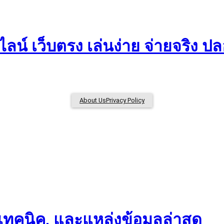
ลน์ เว็บตรง เล่นง่าย จ่ายจริง ป
About Us
Privacy Policy
 เทคนิค, และแหล่งข้อมูลล่าสุด