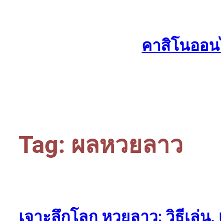
Skip
to
content
คาสิโนออนไ
Tag:
ผลหวยลาว
เจาะลึกโลก หวยลาว: วิธีเล่น,