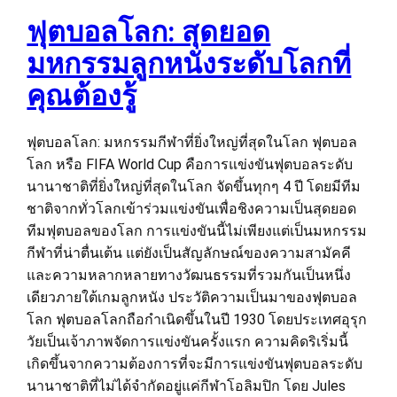
ฟุตบอลโลก: สุดยอด
มหกรรมลูกหนังระดับโลกที่
คุณต้องรู้
ฟุตบอลโลก: มหกรรมกีฬาที่ยิ่งใหญ่ที่สุดในโลก ฟุตบอล
โลก หรือ FIFA World Cup คือการแข่งขันฟุตบอลระดับ
นานาชาติที่ยิ่งใหญ่ที่สุดในโลก จัดขึ้นทุกๆ 4 ปี โดยมีทีม
ชาติจากทั่วโลกเข้าร่วมแข่งขันเพื่อชิงความเป็นสุดยอด
ทีมฟุตบอลของโลก การแข่งขันนี้ไม่เพียงแต่เป็นมหกรรม
กีฬาที่น่าตื่นเต้น แต่ยังเป็นสัญลักษณ์ของความสามัคคี
และความหลากหลายทางวัฒนธรรมที่รวมกันเป็นหนึ่ง
เดียวภายใต้เกมลูกหนัง ประวัติความเป็นมาของฟุตบอล
โลก ฟุตบอลโลกถือกำเนิดขึ้นในปี 1930 โดยประเทศอุรุก
วัยเป็นเจ้าภาพจัดการแข่งขันครั้งแรก ความคิดริเริ่มนี้
เกิดขึ้นจากความต้องการที่จะมีการแข่งขันฟุตบอลระดับ
นานาชาติที่ไม่ได้จำกัดอยู่แค่กีฬาโอลิมปิก โดย Jules