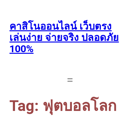
Skip
to
content
คาสิโนออนไลน์ เว็บตรง
เล่นง่าย จ่ายจริง ปลอดภัย
100%
Tag:
ฟุตบอลโลก