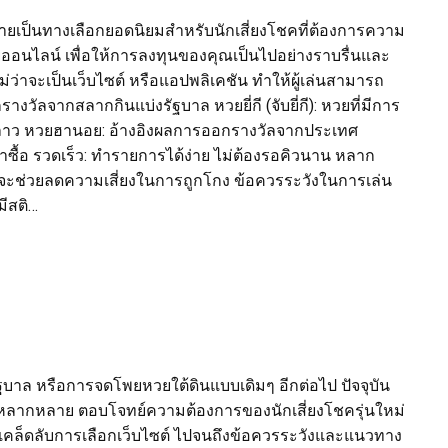
ลายเป็นทางเลือกยอดนิยมสำหรับนักเสี่ยงโชคที่ต้องการความ
วยออนไลน์ เพื่อให้การลงทุนของคุณเป็นไปอย่างราบรื่นและ
าจะเป็นเว็บไซต์ หรือแอปพลิเคชัน ทำให้ผู้เล่นสามารถ
งวัลจากสลากกินแบ่งรัฐบาล หวยยี่กี (จับยี่กี): หวยที่มีการ
เทศลาว หวยฮานอย: อ้างอิงผลการออกรางวัลจากประเทศ
หาซื้อ รวดเร็ว: ทำรายการได้ง่าย ไม่ต้องรอคิวนาน หลาก
ือ จะช่วยลดความเสี่ยงในการถูกโกง ข้อควรระวังในการเล่น
มีสติ…
ัฐบาล หรือการจดโพยหวยใต้ดินแบบเดิมๆ อีกต่อไป ปัจจุบัน
นหลากหลาย ตอบโจทย์ความต้องการของนักเสี่ยงโชครุ่นใหม่
 เคล็ดลับการเลือกเว็บไซต์ ไปจนถึงข้อควรระวังและแนวทาง