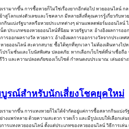
งเรามากขึ้น การซื้อหวยก็ไม่ใช่เรื่องยากอีกต่อไป หวยออนไลน์ ก
ข้าสู่โลกแห่งตัวเลขและโชคลาภ มีหลายสิ่งที่คุณควรรู้เกี่ยวกับห
กินแบ่งรัฐบาลหรือหวยประเภทต่างๆ ผ่านแพลตฟอร์มออนไลน์ ไม่ว่
อร์เน็ต ประเภทของหวยออนไลน์ที่นิยม หวยรัฐบาล: อ้างอิงผลการออกรา
วนร่วมในการออกผลรางวัล หวยลาว: อ้างอิงผลการออกรางวัลจากประ
้อหวยออนไลน์ สะดวกสบาย: ซื้อได้ทุกที่ทุกเวลา ไม่ต้องเดินทางไป
โปรโมชั่นและโบนัสพิเศษ ปลอดภัย: หากเลือกเว็บไซต์ที่น่าเชื่อถ
าต รีวิว และความปลอดภัยของเว็บไซต์ กำหนดงบประมาณ: เล่นอย่าง
บูรณ์สำหรับนักเสี่ยงโชคยุคใหม่
งเรามากขึ้น การแทงหวยก็ไม่ได้จำกัดอยู่แค่การซื้อสลากกินแบ่งร
ย่างแพร่หลาย ด้วยความสะดวก รวดเร็ว และมีรูปแบบให้เลือกเล่
วกับการแทงหวยออนไลน์ ตั้งแต่ประเภทของหวยออนไลน์ วิธีการเล่น