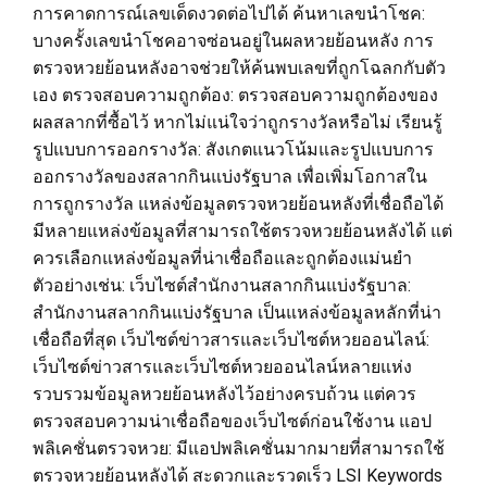
การคาดการณ์เลขเด็ดงวดต่อไปได้ ค้นหาเลขนำโชค:
บางครั้งเลขนำโชคอาจซ่อนอยู่ในผลหวยย้อนหลัง การ
ตรวจหวยย้อนหลังอาจช่วยให้ค้นพบเลขที่ถูกโฉลกกับตัว
เอง ตรวจสอบความถูกต้อง: ตรวจสอบความถูกต้องของ
ผลสลากที่ซื้อไว้ หากไม่แน่ใจว่าถูกรางวัลหรือไม่ เรียนรู้
รูปแบบการออกรางวัล: สังเกตแนวโน้มและรูปแบบการ
ออกรางวัลของสลากกินแบ่งรัฐบาล เพื่อเพิ่มโอกาสใน
การถูกรางวัล แหล่งข้อมูลตรวจหวยย้อนหลังที่เชื่อถือได้
มีหลายแหล่งข้อมูลที่สามารถใช้ตรวจหวยย้อนหลังได้ แต่
ควรเลือกแหล่งข้อมูลที่น่าเชื่อถือและถูกต้องแม่นยำ
ตัวอย่างเช่น: เว็บไซต์สำนักงานสลากกินแบ่งรัฐบาล:
สำนักงานสลากกินแบ่งรัฐบาล เป็นแหล่งข้อมูลหลักที่น่า
เชื่อถือที่สุด เว็บไซต์ข่าวสารและเว็บไซต์หวยออนไลน์:
เว็บไซต์ข่าวสารและเว็บไซต์หวยออนไลน์หลายแห่ง
รวบรวมข้อมูลหวยย้อนหลังไว้อย่างครบถ้วน แต่ควร
ตรวจสอบความน่าเชื่อถือของเว็บไซต์ก่อนใช้งาน แอป
พลิเคชั่นตรวจหวย: มีแอปพลิเคชั่นมากมายที่สามารถใช้
ตรวจหวยย้อนหลังได้ สะดวกและรวดเร็ว LSI Keywords