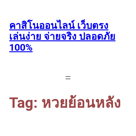
Skip
to
content
คาสิโนออนไลน์ เว็บตรง
เล่นง่าย จ่ายจริง ปลอดภัย
100%
Tag:
หวยย้อนหลัง