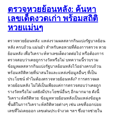
ตรวจหวยย้อนหลัง: ค้นหา
เลขเด็ดงวดเก่า พร้อมสถิติ
หวยแม่นๆ
ตรวจหวยย้อนหลัง: แหล่งรวมผลสลากกินแบ่งรัฐบาลย้อน
หลัง ครบถ้วน แม่นยำ สำหรับคอหวยที่ต้องการตรวจ หวย
ย้อนหลัง เพื่อวิเคราะห์หาเลขเด็ดงวดต่อไป หรือต้องการ
ตรวจสอบว่าเคยถูกรางวัลหรือไม่ บทความนี้รวบรวม
ข้อมูลผลสลากกินแบ่งรัฐบาลย้อนหลังไว้อย่างครบถ้วน
พร้อมสถิติหวยที่น่าสนใจและแหล่งข้อมูลอื่นๆ ที่เป็น
ประโยชน์ ทำไมต้องตรวจหวยย้อนหลัง? การตรวจผล
หวยย้อนหลัง ไม่ได้เป็นเพียงแค่การตรวจสอบว่าเคยถูก
รางวัลหรือไม่ แต่ยังมีประโยชน์อื่นๆ อีกมากมาย ดังนี้:
วิเคราะห์สถิติหวย: ข้อมูลหวยย้อนหลังเป็นแหล่งข้อมูล
ชั้นดีในการวิเคราะห์สถิติหวยต่างๆ เช่น เลขที่ออกบ่อย
เลขที่ไม่เคยออก เลขเด่นประจำงวด ฯลฯ ซึ่งอาจช่วยใน