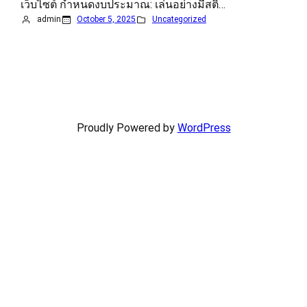
เว็บไซต์ กำหนดงบประมาณ: เล่นอย่างมีสติ…
admin
October 5, 2025
Uncategorized
Proudly Powered by
WordPress