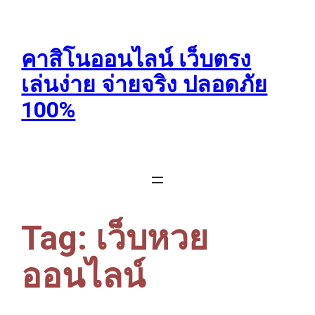
Skip
to
content
คาสิโนออนไลน์ เว็บตรง
เล่นง่าย จ่ายจริง ปลอดภัย
100%
Tag:
เว็บหวย
ออนไลน์