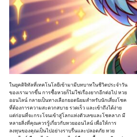
ในยุคดิจิทัลที่เทคโนโลยีเข้ามามีบทบาทในชีวิตประจำวัน
ของเรามากขึ้น การซื้อหวยก็ไม่ใช่เรื่องยากอีกต่อไป หวย
ออนไลน์ กลายเป็นทางเลือกยอดนิยมสำหรับนักเสี่ยงโชค
ที่ต้องการความสะดวกสบาย รวดเร็ว และเข้าถึงได้ง่าย
แต่ก่อนที่จะกระโจนเข้าสู่โลกแห่งตัวเลขและโชคลาภ มี
หลายสิ่งที่คุณควรรู้เกี่ยวกับหวยออนไลน์ เพื่อให้การ
ลงทุนของคุณเป็นไปอย่างราบรื่นและปลอดภัย หวย