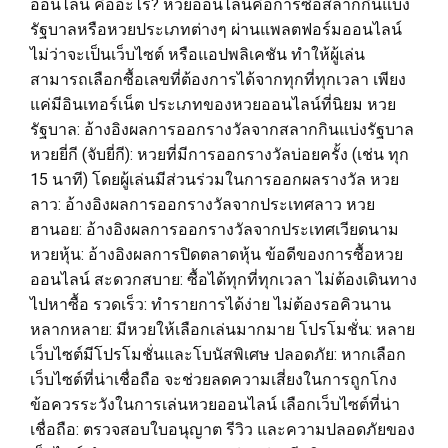
ออนไลน์ คืออะไร? หวยออนไลน์คือการซื้อสลากกินแบ่ง
รัฐบาลหรือหวยประเภทต่างๆ ผ่านแพลตฟอร์มออนไลน์
ไม่ว่าจะเป็นเว็บไซต์ หรือแอปพลิเคชัน ทำให้ผู้เล่น
สามารถเลือกซื้อเลขที่ต้องการได้จากทุกที่ทุกเวลา เพียง
แค่มีอินเทอร์เน็ต ประเภทของหวยออนไลน์ที่นิยม หวย
รัฐบาล: อ้างอิงผลการออกรางวัลจากสลากกินแบ่งรัฐบาล
หวยยี่กี (จับยี่กี): หวยที่มีการออกรางวัลบ่อยครั้ง (เช่น ทุก
15 นาที) โดยผู้เล่นมีส่วนร่วมในการออกผลรางวัล หวย
ลาว: อ้างอิงผลการออกรางวัลจากประเทศลาว หวย
ฮานอย: อ้างอิงผลการออกรางวัลจากประเทศเวียดนาม
หวยหุ้น: อ้างอิงผลการปิดตลาดหุ้น ข้อดีของการซื้อหวย
ออนไลน์ สะดวกสบาย: ซื้อได้ทุกที่ทุกเวลา ไม่ต้องเดินทาง
ไปหาซื้อ รวดเร็ว: ทำรายการได้ง่าย ไม่ต้องรอคิวนาน
หลากหลาย: มีหวยให้เลือกเล่นมากมาย โปรโมชั่น: หลาย
เว็บไซต์มีโปรโมชั่นและโบนัสพิเศษ ปลอดภัย: หากเลือก
เว็บไซต์ที่น่าเชื่อถือ จะช่วยลดความเสี่ยงในการถูกโกง
ข้อควรระวังในการเล่นหวยออนไลน์ เลือกเว็บไซต์ที่น่า
เชื่อถือ: ตรวจสอบใบอนุญาต รีวิว และความปลอดภัยของ