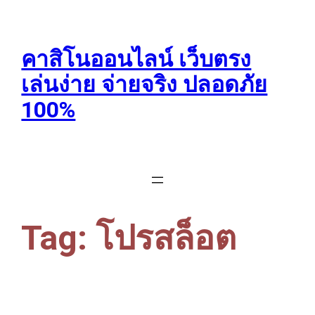
Skip
to
content
คาสิโนออนไลน์ เว็บตรง
เล่นง่าย จ่ายจริง ปลอดภัย
100%
Tag:
โปรสล็อต